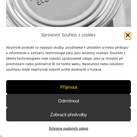
Spravovat Souhlas s cookies
Abychom poskytli co nejlepší služby, používáme k ukládání a/nebo přístupu
k informacím o zařízení, technologie jako jsou soubory cookies. Souhlas s
Copyright © Weiron Dynamics, s.r.o. |
Tvorba webových stránek
a
těmito technologiemi nám umožní zpracovávat údaje, jako je chování při
SEO
procházení nebo jedinečná ID na tomto webu. Nesouhlas nebo odvolání
souhlasu může nepříznivě ovlivnit určité vlastnosti a funkce.
Příjmout
Odmítnout
Zobrazit předvolby
Ochrana osobních údajů