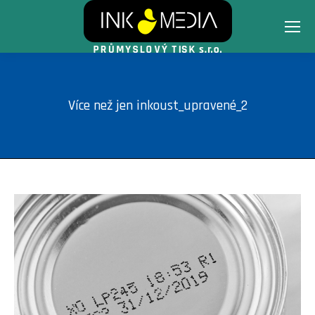
Více než jen inkoust_upravené_2